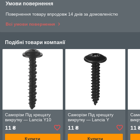
Умови повернення
Повернення товару впродовж 14 днів за домовленістю
Всі умови повернення
Подібні товари компанії
Саморізи Під хрещату
Саморізи Під хрещату
Само
викрутку — Lancia Y10
викрутку — Lancia Y
викр
11
11
11
₴
₴
Купити
Купити