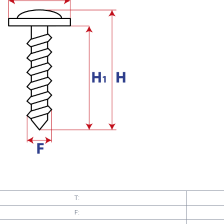
T:
F: