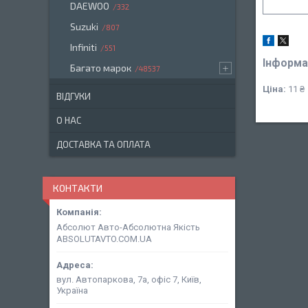
DAEWOO
332
Suzuki
807
Infiniti
551
Інформа
Багато марок
48537
Ціна:
11 ₴
ВІДГУКИ
О НАС
ДОСТАВКА ТА ОПЛАТА
КОНТАКТИ
Абсолют Авто-Абсолютна Якість
ABSOLUTAVTO.COM.UA
вул. Автопаркова, 7а, офіс 7, Київ,
Україна