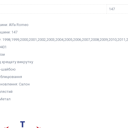
147
ини: Alfa Romeo
шини: 147
у: 1998,1999,2000,2001,2002,2003,2004,2005,2006,2007,2008,2009,2010,2011,
9401
ізи
д хрещату викрутку
ес-шайбою
Облицювання
ановлення: Салон
блястий
 Метал