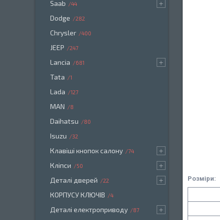
Saab
44
Dodge
282
Chrysler
400
JEEP
247
Lancia
681
Tata
1
Lada
127
MAN
8
Daihatsu
80
Isuzu
32
Клавіші кнопок салону
74
Кліпси
50
Розміри:
Деталі дверей
22
КОРПУСУ КЛЮЧІВ
4
Деталі електроприводу
87