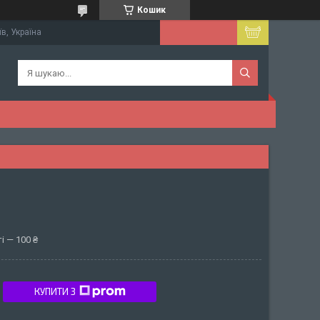
Кошик
їв, Україна
і — 100 ₴
КУПИТИ З