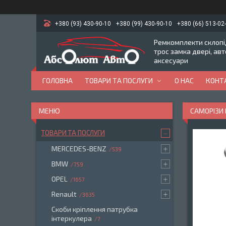
+380 (93) 430-90-10
+380 (99) 430-90-10
+380 (66) 513-02
Ремкомплекти склопід
трос замка двері, ав
аксесуари
ГОЛОВНА
ТОВАРИ ТА ПОСЛУГИ
О НАС
КОНТ
САМОРІЗИ 
ТОВАРИ ТА ПОСЛУГИ
MERCEDES-BENZ
539
BMW
759
OPEL
1657
Renault
3635
Скоби кріплення патрубка
інтеркулера
7