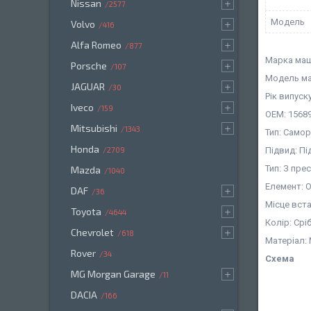
Nissan
2577
Мoдель
Volvo
416
Alfa Romeo
877
Марка маш
Porsche
107
Модель ма
JAGUAR
30
Рік випуск
Iveco
159
OEM: 1568
Mitsubishi
1343
Тип: Самор
Honda
Підвид: Пі
2709
Тип: З пр
Mazda
1040
Елемент: 
DAF
36
Місце вст
Toyota
4644
Колір: Срі
Chevrolet
618
Матеріал:
Rover
34
Схема
MG Morgan Garage
11
DACIA
166