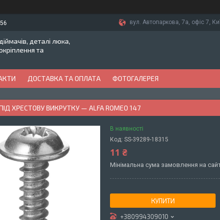
вул. Автопаркова, 7а, офіс 7, Ки
-56
іймачів, деталі люка,
токріплення та
АКТИ
ДОСТАВКА ТА ОПЛАТА
ФОТОГАЛЕРЕЯ
ПІД ХРЕСТОВУ ВИКРУТКУ — ALFA ROMEO 147
В наявності
Код:
SS-39289-18315
11 ₴
Мінімальна сума замовлення на сайт
КУПИТИ
+380994309010