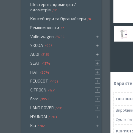
Шестерні спідометрів /
одометрів
16
Контейнери та Органайзери
4
Ремкомплекти
6
Volkswagen
3794
SKODA
998
AUDI
2155
SEAT
1374
FIAT
3074
PEUGEOT
1489
Характе
CITROEN
1271
Ford
ОСНОВН
1953
LAND ROVER
285
Виробни
HYUNDAI
1203
Сумісніс
Kia
782
КОРИСТ