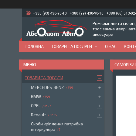
+380 (93) 430-90-10
+380 (99) 430-90-10
+380 (66) 513-02
Ремкомплекти склопід
трос замка двері, ав
аксесуари
ГОЛОВНА
ТОВАРИ ТА ПОСЛУГИ
О НАС
КОНТ
САМОРІЗИ 
ТОВАРИ ТА ПОСЛУГИ
MERCEDES-BENZ
539
BMW
759
OPEL
1657
Renault
3635
Скоби кріплення патрубка
інтеркулера
7