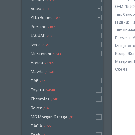
OEM: 1590
Volvo
416
Тип: Самор
Alfa Romeo
877
Підвид: Пі
Porsche
107
Тип: Звича
JAGUAR
30
Елемент: У
Iveco
159
Місце вст
Mitsubishi
Колір: Жо
1343
Матеріал:
Honda
2709
Схема
Mazda
1040
DAF
36
Toyota
4644
Chevrolet
618
Rover
34
MG Morgan Garage
11
DACIA
166
Saab