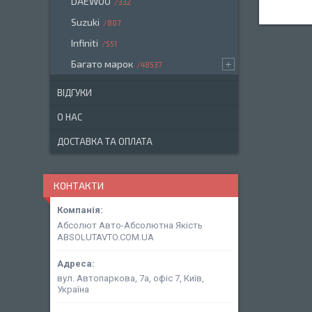
DAEWOO
332
Suzuki
807
Infiniti
551
Багато марок
48537
ВІДГУКИ
О НАС
ДОСТАВКА ТА ОПЛАТА
КОНТАКТИ
Абсолют Авто-Абсолютна Якість
ABSOLUTAVTO.COM.UA
вул. Автопаркова, 7а, офіс 7, Київ,
Україна