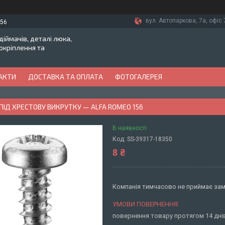
вул. Автопаркова, 7а, офіс 7
-56
іймачів, деталі люка,
токріплення та
АКТИ
ДОСТАВКА ТА ОПЛАТА
ФОТОГАЛЕРЕЯ
ПІД ХРЕСТОВУ ВИКРУТКУ — ALFA ROMEO 156
В наявності
Код:
SS-39317-18350
8 ₴
Компанія тимчасово не приймає за
повернення товару протягом 14 дн