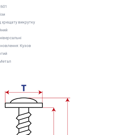
2601
ізи
д хрещату викрутку
йний
ніверсальні
ановлення: Кузов
втий
 Метал