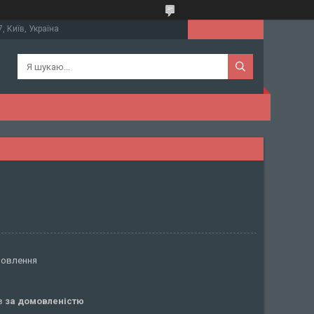
, Київ, Україна
мовлення
ів
за домовленістю