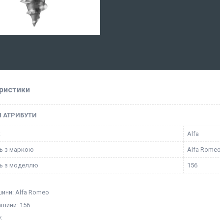
ристики
І АТРИБУТИ
к
Alfa
ть з маркою
Alfa Rome
ть з моделлю
156
ини: Alfa Romeo
шини: 156
: