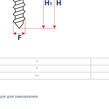
T:
F:
H1:
ція для замовлення