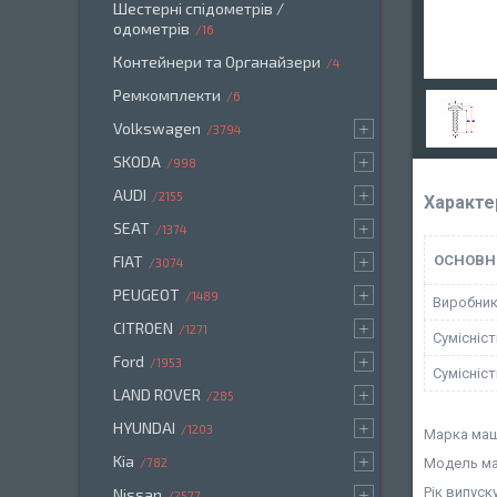
Шестерні спідометрів /
одометрів
16
Контейнери та Органайзери
4
Ремкомплекти
6
Volkswagen
3794
SKODA
998
AUDI
2155
Характе
SEAT
1374
FIAT
ОСНОВН
3074
PEUGEOT
1489
Виробни
CITROEN
1271
Сумісніс
Ford
1953
Сумісніс
LAND ROVER
285
HYUNDAI
1203
Марка маш
Kia
782
Модель ма
Рік випуску
Nissan
2577