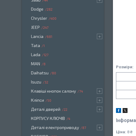
44
Dodge
282
Chrysler
400
JEEP
247
Lancia
681
Tata
1
Lada
127
MAN
8
Розміри:
Daihatsu
80
Isuzu
32
Клавіші кнопок салону
74
Кліпси
50
Деталі дверей
22
КОРПУСУ КЛЮЧІВ
4
Інформа
Деталі електроприводу
87
Ціна:
8 ₴