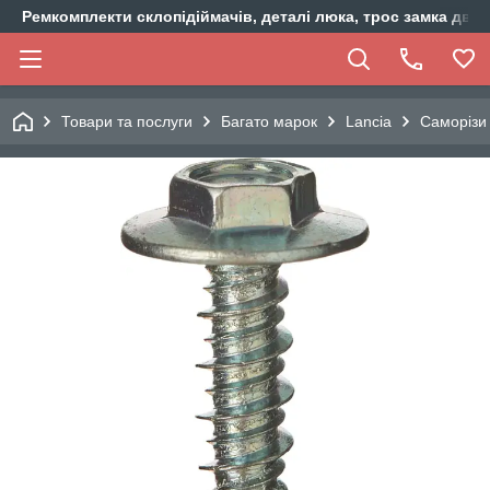
Ремкомплекти склопідіймачів, деталі люка, трос замка двер
Товари та послуги
Багато марок
Lancia
Саморізи 