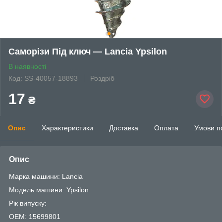
Саморізи Під ключ — Lancia Ypsilon
В наявності
Код: SS-40057-18893
Роздріб
17
₴
Опис
Характеристики
Доставка
Оплата
Умови п
Опис
Марка машини: Lancia
Модель машини: Ypsilon
Рік випуску:
OEM: 15699801