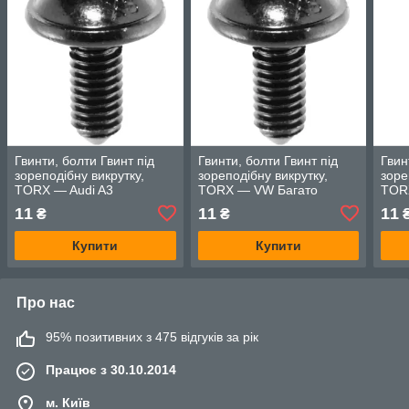
Гвинти, болти Гвинт під
Гвинти, болти Гвинт під
Гвин
зореподібну викрутку,
зореподібну викрутку,
зоре
TORX — Audi A3
TORX — VW Багато
TOR
моделей
мод
11
11
11
₴
₴
Купити
Купити
Про нас
95% позитивних з 475 відгуків за рік
Працює з 30.10.2014
м. Київ