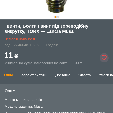
Гвинти, Болти Гвинт під зореподібну
викрутку, TORX — Lancia Musa
Немає в наявності
Код: SS-40648-19202
Роздріб
11
₴
Мінімальна сума замовлення на сайті — 100 ₴
Опис
Характеристики
Доставка
Оплата
Умови п
Опис
Марка машини: Lancia
Модель машини: Musa