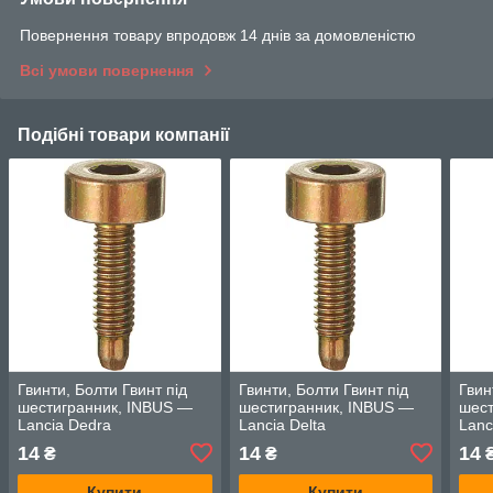
Повернення товару впродовж 14 днів за домовленістю
Всі умови повернення
Подібні товари компанії
Гвинти, Болти Гвинт під
Гвинти, Болти Гвинт під
Гвин
шестигранник, INBUS —
шестигранник, INBUS —
шест
Lancia Dedra
Lancia Delta
Lanc
14
14
14
₴
₴
Купити
Купити