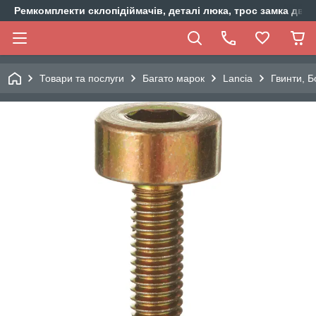
Ремкомплекти склопідіймачів, деталі люка, трос замка двер
Товари та послуги
Багато марок
Lancia
Гвинти, Б