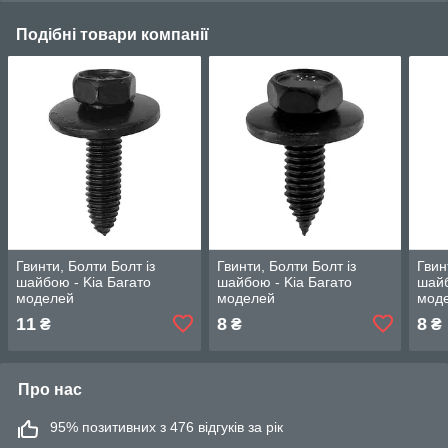
Подібні товари компанії
Гвинти, Болти Болт із
Гвинти, Болти Болт із
Гвин
шайбою - Kia Багато
шайбою - Kia Багато
шайб
моделей
моделей
мод
11
8
8
₴
₴
₴
Про нас
95% позитивних з 476 відгуків за рік