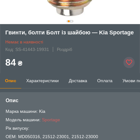
Гвинти, болти Болт із шайбою — Kia Sportage
Немає в наявності
Код: SS-41443-19931
Роздріб
84
₴
Опис
Характеристики
Доставка
Оплата
Умови п
Опис
Марка машини: Kia
Модель машини:
Sportage
Рік випуску:
OEM: MD050316, 21512-23001, 21512-23000