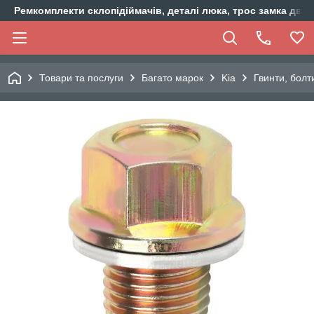
Ремкомплекти склопідіймачів, деталі люка, трос замка двер
Товари та послуги
Багато марок
Kia
Гвинти, болт