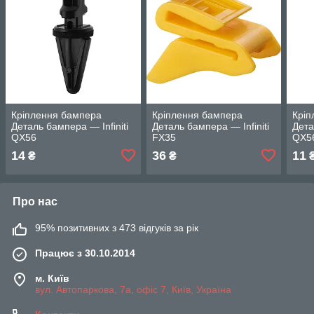
Кріплення бампера
Кріплення бампера
Кріп
Деталь бампера — Infiniti
Деталь бампера — Infiniti
Дета
QX56
FX35
QX5
14
36
11
₴
₴
Про нас
95% позитивних з 473 відгуків за рік
Працює з 30.10.2014
м. Київ
вул. Автопаркова, 7а, офіс 7, Київ, Україна