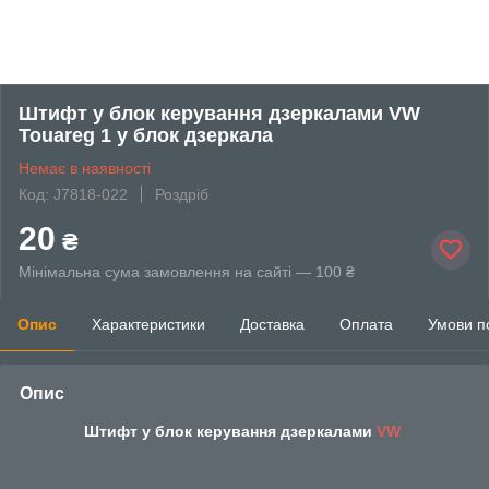
Штифт у блок керування дзеркалами VW
Touareg 1 у блок дзеркала
Немає в наявності
Код: J7818-022
Роздріб
20
₴
Мінімальна сума замовлення на сайті — 100 ₴
Опис
Характеристики
Доставка
Оплата
Умови п
Опис
Штифт у блок керування дзеркалами
VW