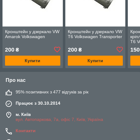
Кронштейн у дзеркало VW
Кронштейн у дзеркало VW
Крон
Amarok Volkswagen
T6 Volkswagen Transporter
кріп
T6 V
ПРА
200
200
150
₴
₴
Купити
Купити
Про нас
95% позитивних з 477 відгуків за рік
Працює з 30.10.2014
м. Київ
вул. Автопаркова, 7а, офіс 7, Київ, Україна
Контакти