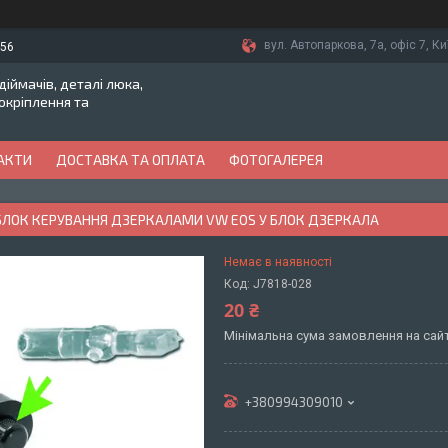
вул. Автопаркова, 7а, офіс 7, Ки
-56
іймачів, деталі люка,
токріплення та
АКТИ
ДОСТАВКА ТА ОПЛАТА
ФОТОГАЛЕРЕЯ
БЛОК КЕРУВАННЯ ДЗЕРКАЛАМИ VW EOS У БЛОК ДЗЕРКАЛА
Немає в наявності
Код:
J7818-028
20 ₴
Мінімальна сума замовлення на сайт
+380994309010