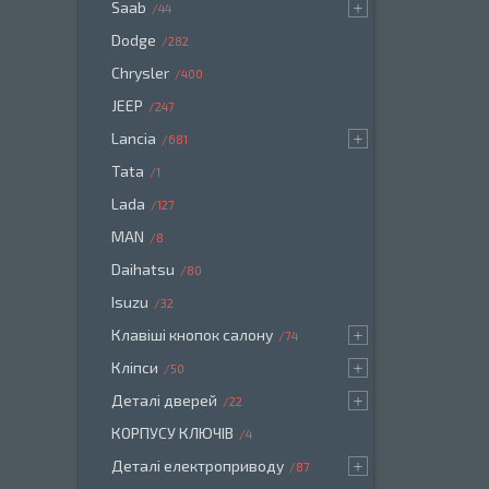
Saab
44
Dodge
282
Chrysler
400
JEEP
247
Lancia
681
Tata
1
Lada
127
MAN
8
Daihatsu
80
Isuzu
32
Клавіші кнопок салону
74
Кліпси
50
Деталі дверей
22
КОРПУСУ КЛЮЧІВ
4
Деталі електроприводу
87