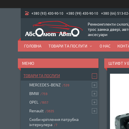
+380 (93) 430-90-10
+380 (99) 430-90-10
+380 (66) 513-02
Ремкомплекти склопід
трос замка двері, ав
аксесуари
ГОЛОВНА
ТОВАРИ ТА ПОСЛУГИ
О НАС
КОНТ
ШТИФТ У 
ТОВАРИ ТА ПОСЛУГИ
MERCEDES-BENZ
539
BMW
759
OPEL
1657
Renault
3635
Скоби кріплення патрубка
інтеркулера
7