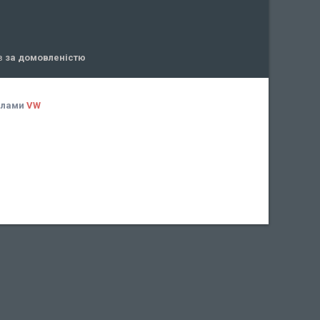
ів
за домовленістю
алами
VW