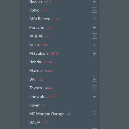
Nissan
2577
Volvo
416
Alfa Romeo
877
Porsche
107
JAGUAR
30
Iveco
159
Mitsubishi
1343
Honda
2709
Mazda
1040
DAF
36
Toyota
4644
Chevrolet
618
Rover
34
MG Morgan Garage
11
DACIA
166