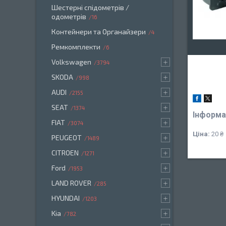
Шестерні спідометрів /
одометрів
16
Контейнери та Органайзери
4
Ремкомплекти
6
Volkswagen
3794
SKODA
998
AUDI
2155
SEAT
1374
Інформа
FIAT
3074
Ціна:
20 ₴
PEUGEOT
1489
CITROEN
1271
Ford
1953
LAND ROVER
285
HYUNDAI
1203
Kia
782