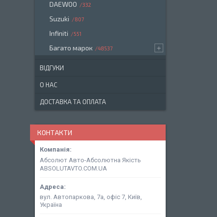
DAEWOO
332
Suzuki
807
Infiniti
551
Багато марок
48537
ВІДГУКИ
О НАС
ДОСТАВКА ТА ОПЛАТА
КОНТАКТИ
Абсолют Авто-Абсолютна Якість
ABSOLUTAVTO.COM.UA
вул. Автопаркова, 7а, офіс 7, Київ,
Україна