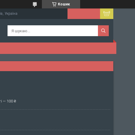
Кошик
їв, Україна
і — 100 ₴