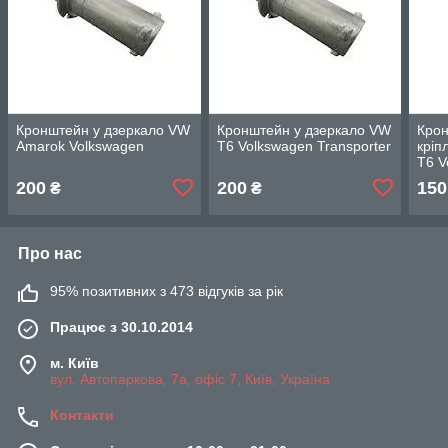
Кронштейн у дзеркало VW
Кронштейн у дзеркало VW
Крон
Amarok Volkswagen
T6 Volkswagen Transporter
кріп
T6 V
ПРА
200
200
150
₴
₴
Про нас
95% позитивних з 473 відгуків за рік
Працює з 30.10.2014
м. Київ
вул. Автопаркова, 7а, офіс 7, Київ, Україна
Контакти