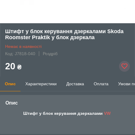
Штифт у блок керування дзеркалами Skoda
Roomster Praktik у блок дзеркала
Немає в наявності
Код: J7818-040
Роздріб
20
₴
Опис
Характеристики
Доставка
Оплата
Умови п
Опис
Штифт у блок керування дзеркалами
VW