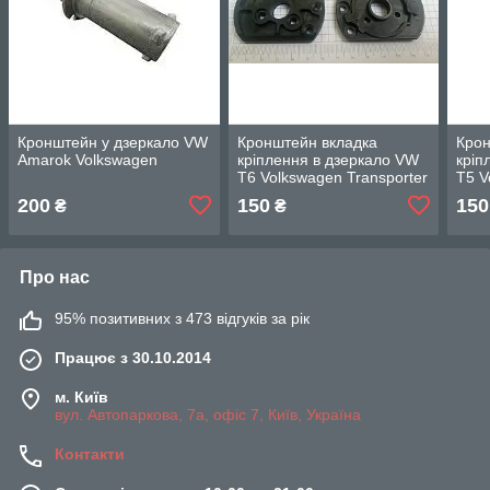
Кронштейн у дзеркало VW
Кронштейн вкладка
Крон
Amarok Volkswagen
кріплення в дзеркало VW
кріп
T6 Volkswagen Transporter
T5 V
ЛОВИЙ
ПРА
200
150
150
₴
₴
Про нас
95% позитивних з 473 відгуків за рік
Працює з 30.10.2014
м. Київ
вул. Автопаркова, 7а, офіс 7, Київ, Україна
Контакти