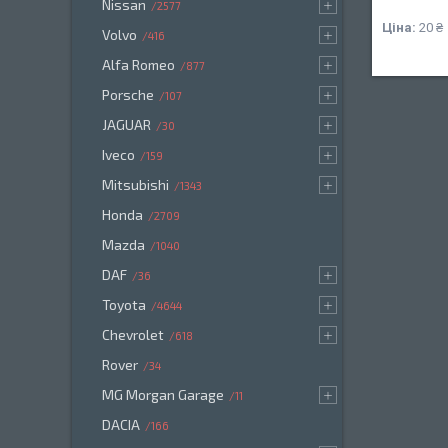
Nissan
2577
Ціна:
20 ₴
Volvo
416
Alfa Romeo
877
Porsche
107
JAGUAR
30
Iveco
159
Mitsubishi
1343
Honda
2709
Mazda
1040
DAF
36
Toyota
4644
Chevrolet
618
Rover
34
MG Morgan Garage
11
DACIA
166