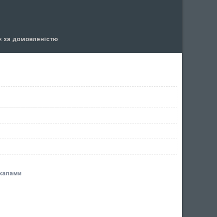
ів
за домовленістю
ркалами