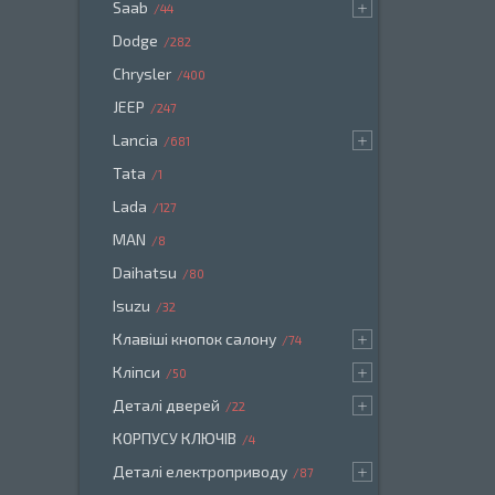
Saab
44
Dodge
282
Chrysler
400
JEEP
247
Lancia
681
Tata
1
Lada
127
MAN
8
Daihatsu
80
Isuzu
32
Клавіші кнопок салону
74
Кліпси
50
Деталі дверей
22
КОРПУСУ КЛЮЧІВ
4
Деталі електроприводу
87