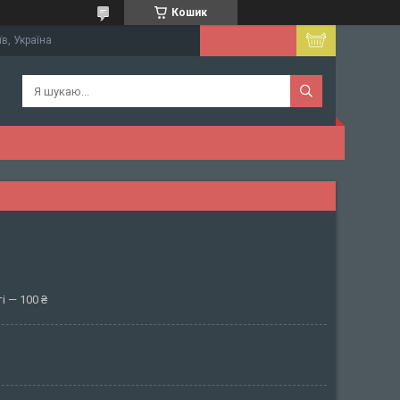
Кошик
їв, Україна
і — 100 ₴