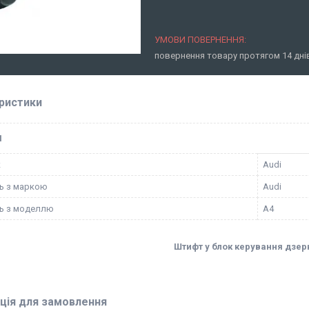
повернення товару протягом 14 дн
ристики
І
к
Audi
ть з маркою
Audi
ть з моделлю
A4
Штифт у блок керування дзе
ція для замовлення