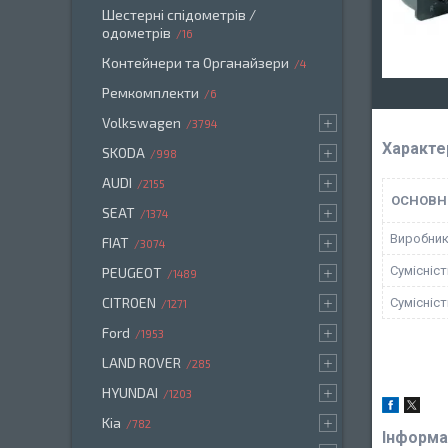
Шестерні спідометрів /
одометрів
16
Контейнери та Органайзери
4
Ремкомплекти
6
Volkswagen
3794
Характе
SKODA
998
AUDI
2155
ОСНОВН
SEAT
1374
Виробни
FIAT
3074
Сумісніс
PEUGEOT
1489
CITROEN
Сумісніс
1271
Ford
1953
LAND ROVER
285
HYUNDAI
1203
Kia
782
Інформа