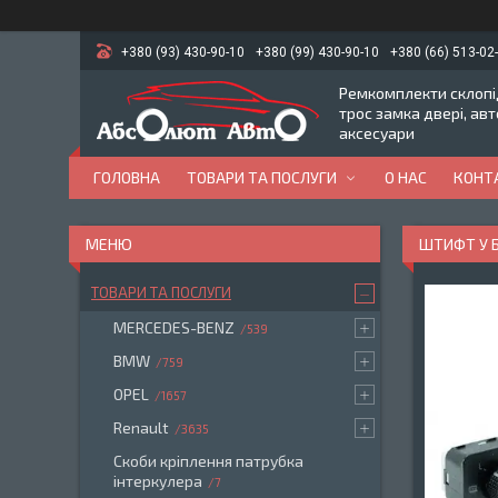
+380 (93) 430-90-10
+380 (99) 430-90-10
+380 (66) 513-02
Ремкомплекти склопід
трос замка двері, ав
аксесуари
ГОЛОВНА
ТОВАРИ ТА ПОСЛУГИ
О НАС
КОНТ
ШТИФТ У Б
ТОВАРИ ТА ПОСЛУГИ
MERCEDES-BENZ
539
BMW
759
OPEL
1657
Renault
3635
Скоби кріплення патрубка
інтеркулера
7