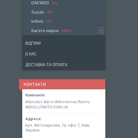
DAEWOO
332
Suzuki
807
Infiniti
551
Багато марок
48537
ВІДГУКИ
О НАС
ДОСТАВКА ТА ОПЛАТА
КОНТАКТИ
Абсолют Авто-Абсолютна Якість
ABSOLUTAVTO.COM.UA
вул. Автопаркова, 7а, офіс 7, Київ,
Україна