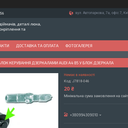
вул. Автопаркова, 7а, офіс 7, Ки
-56
іймачів, деталі люка,
токріплення та
АКТИ
ДОСТАВКА ТА ОПЛАТА
ФОТОГАЛЕРЕЯ
ЛОК КЕРУВАННЯ ДЗЕРКАЛАМИ AUDI A4 B5 У БЛОК ДЗЕРКАЛА
Немає в наявності
Код:
J7818-046
20 ₴
Мінімальна сума замовлення на сайт
+380994309010