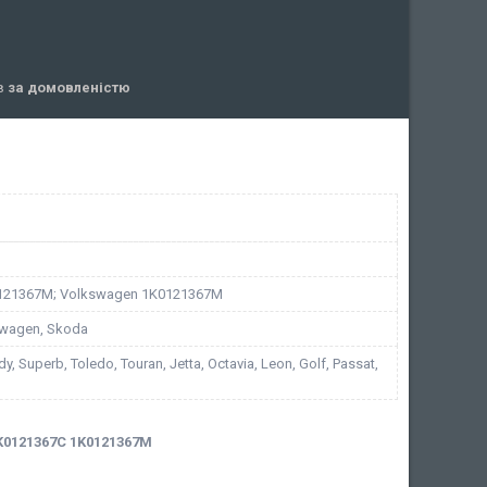
ів
за домовленістю
121367M; Volkswagen 1K0121367M
swagen, Skoda
dy, Superb, Toledo, Touran, Jetta, Octavia, Leon, Golf, Passat,
0121367C 1K0121367M