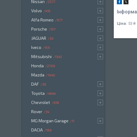
Nissan
2577
Volvo
Інформа
416
Alfa Romeo
877
Ціна:
53 ₴
Porsche
107
JAGUAR
30
Iveco
159
Mitsubishi
1343
Honda
2709
Mazda
1040
DAF
36
Toyota
4644
Chevrolet
618
Rover
34
MG Morgan Garage
11
DACIA
166