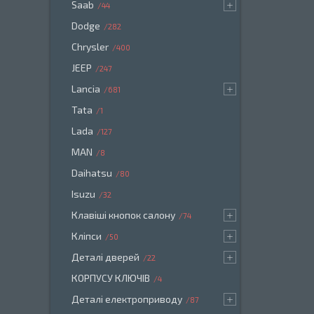
Saab
44
Dodge
282
Chrysler
400
JEEP
247
Lancia
681
Tata
1
Lada
127
MAN
8
Daihatsu
80
Isuzu
32
Клавіші кнопок салону
74
Кліпси
50
Деталі дверей
22
КОРПУСУ КЛЮЧІВ
4
Деталі електроприводу
87