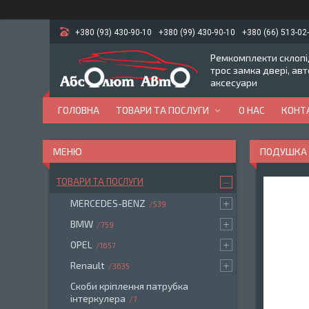
+380 (93) 430-90-10
+380 (99) 430-90-10
+380 (66) 513-02
Ремкомплекти склопід
трос замка двері, ав
аксесуари
ГОЛОВНА
ТОВАРИ ТА ПОСЛУГИ
О НАС
КОНТ
ПОДУШКА К
ТОВАРИ ТА ПОСЛУГИ
MERCEDES-BENZ
539
BMW
759
OPEL
1657
Renault
3635
Скоби кріплення патрубка
інтеркулера
7