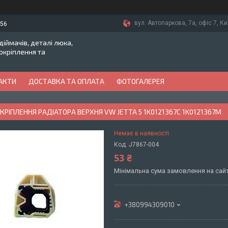
вул. Автопаркова, 7а, офіс 7, Ки
-56
іймачів, деталі люка,
токріплення та
АКТИ
ДОСТАВКА ТА ОПЛАТА
ФОТОГАЛЕРЕЯ
РІПЛЕННЯ РАДІАТОРА ВЕРХНЯ VW JETTA 5 1K0121367C 1K0121367M
Немає в наявності
Код:
J7867-004
53 ₴
Мінімальна сума замовлення на сайт
+380994309010