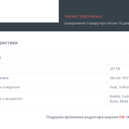
повернення товару протягом 14 дн
ристики
І
к
JETTA
омери
Skoda 1K0
ть з маркою
Seat, Volk
Beetle, Cad
ть з моделлю
Ibiza, Altea
Подушка кріплення радіатора верхня
VW
1K