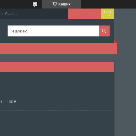
Кошик
їв, Україна
і — 100 ₴