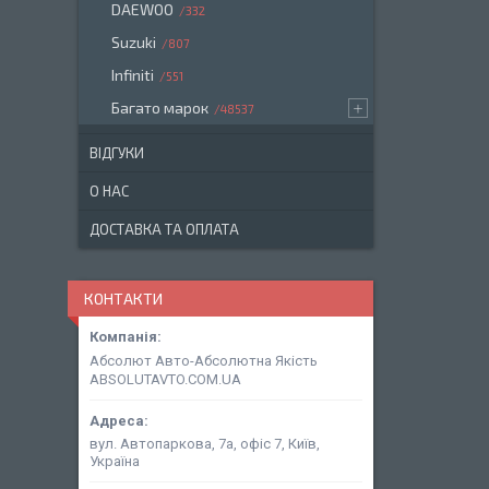
DAEWOO
332
Suzuki
807
Infiniti
551
Багато марок
48537
ВІДГУКИ
О НАС
ДОСТАВКА ТА ОПЛАТА
КОНТАКТИ
Абсолют Авто-Абсолютна Якість
ABSOLUTAVTO.COM.UA
вул. Автопаркова, 7а, офіс 7, Київ,
Україна