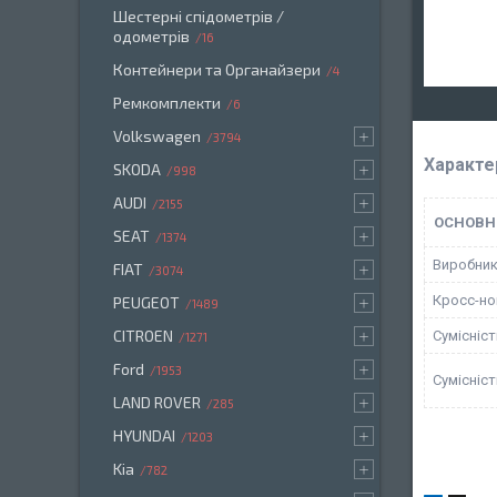
Шестерні спідометрів /
одометрів
16
Контейнери та Органайзери
4
Ремкомплекти
6
Volkswagen
3794
Характе
SKODA
998
AUDI
2155
ОСНОВН
SEAT
1374
Виробни
FIAT
3074
Кросс-н
PEUGEOT
1489
CITROEN
Сумісніс
1271
Ford
1953
Сумісніс
LAND ROVER
285
HYUNDAI
1203
Kia
782