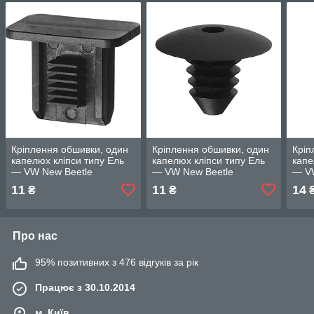
Кріплення обшивки, один
Кріплення обшивки, один
Кріп
капелюх кліпси типу Ель
капелюх кліпси типу Ель
капе
— VW New Beetle
— VW New Beetle
— V
11
11
14
₴
₴
Про нас
95% позитивних з 476 відгуків за рік
Працює з 30.10.2014
м. Київ