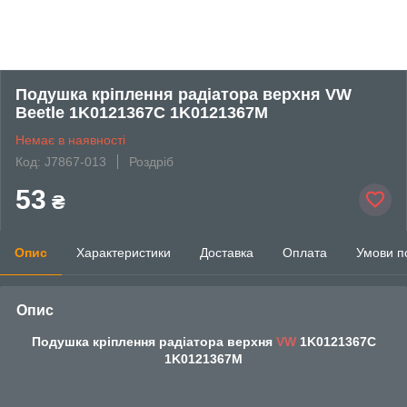
Подушка кріплення радіатора верхня VW
Beetle 1K0121367C 1K0121367M
Немає в наявності
Код: J7867-013
Роздріб
53
₴
Опис
Характеристики
Доставка
Оплата
Умови п
Опис
Подушка кріплення радіатора верхня
VW
1K0121367C
1K0121367M