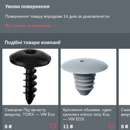
Умови повернення
Повернення товару впродовж 14 днів за домовленістю
Всі умови повернення
Подібні товари компанії
Саморізи Під зірчасту
Кріплення обшивки, один
Само
викрутку, TORX — VW Eos
капелюх кліпси типу Ель
викр
— VW EOS
8
11
8
₴
₴
₴