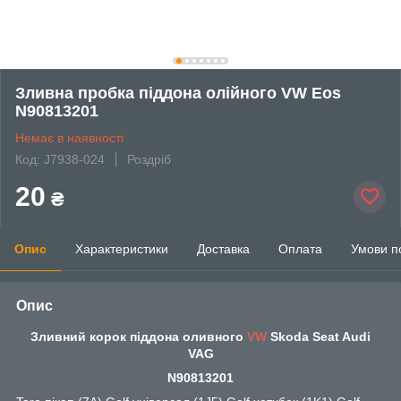
Зливна пробка піддона олійного VW Eos
N90813201
Немає в наявності
Код: J7938-024
Роздріб
20
₴
Опис
Характеристики
Доставка
Оплата
Умови п
Опис
Зливний корок піддона оливного
VW
Skoda Seat Audi
VAG
N90813201