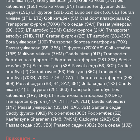
Taro пікап (7A) Golf універсал (1J5) Golf хетчбек (1K1) Golf
кабріолет (155) Polo хетчбек (9N) Transporter фургон Jetta
седан (19E) LT фургон (291-512) Lupo хетчбек (6X, 6E) Touran
мінівен (1T1, 1T2) Golf хетцбек (5M Craf борт платформа (2)
Transporter фургон (70XA) Polo седан (9A4) Passat універсал
(B6, 3C5) LT автобус (2DM) Caddy фургон (2KA) Transporter
автобус (7HB, 7HJ) Crafter фургон (2E) LT автобус (281-363)
Bora універсал (1J6) Transporter бортова платформа (70X)
Passat універсал (B5, 3B6) LT фургон (2DX0AE) Golf хетчбек
(19E) Multivan мінівен (7HM) Caddy пікап (9U7) Transporter
бортова платформа LT бортова платформа (281-363) Beetle
хетчбек (9C) Scirocco купе (53B Passat сенд (B6, 3C2) Crafter
автобус (2) Corrado купе (53) Poloкупе (86С) Transporter
автобус (70XB, 70XC, 7DB, 7DW) LT бортова платформа (293-
909) Passat седан (B3, B4, 3A2, 351) Jetta седан (1K2) Caddy
пікап (14) LT фургон (281-363) Transporter автобус Eos
кабріолет (1F7, 1F8) LT-пластикова платформа (0XDFE)
Transporter фургон (7HA, 7HH, 7EA, 7EH) Beetle кабріолет
(1Y7) Passat універсал (B3, B4, 3A5, 351) Santana седан
Caddy фургон (9K9) Polo хетчбек (86C) Fox хетчбек (5Z)
Kaefer купе Sharanen (7M8, 7M9M) Caddyner (2KB) Gol)
Passat седан (B5, 3B3) Phaeton седан (3D2) Bora седан (1J2)
Приховати