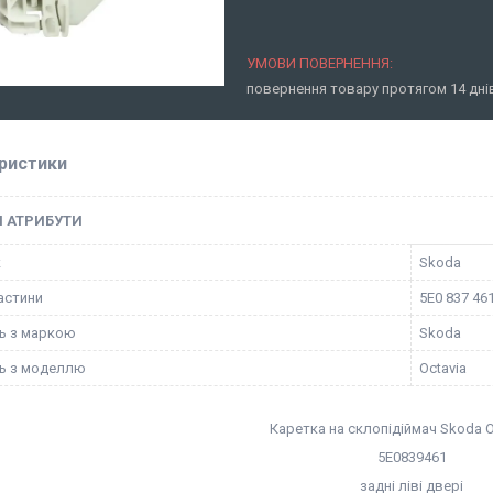
повернення товару протягом 14 дн
ристики
І АТРИБУТИ
к
Skoda
астини
5E0 837 46
ть з маркою
Skoda
ть з моделлю
Octavia
Каретка на склопідіймач Skoda O
5E0839461
задні ліві двері