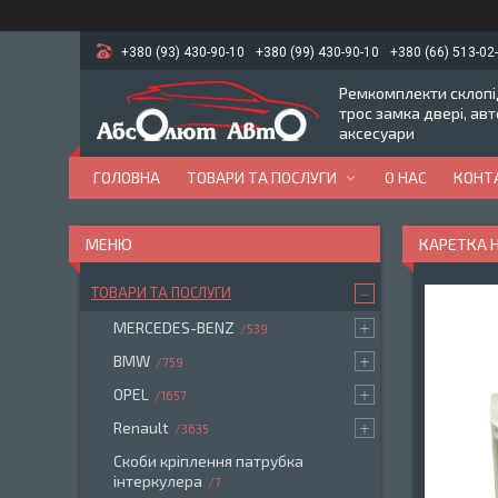
+380 (93) 430-90-10
+380 (99) 430-90-10
+380 (66) 513-02
Ремкомплекти склопід
трос замка двері, ав
аксесуари
ГОЛОВНА
ТОВАРИ ТА ПОСЛУГИ
О НАС
КОНТ
КАРЕТКА Н
ТОВАРИ ТА ПОСЛУГИ
MERCEDES-BENZ
539
BMW
759
OPEL
1657
Renault
3635
Скоби кріплення патрубка
інтеркулера
7