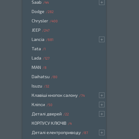
Saab
44
Dodge
282
Chrysler
400
JEEP
247
Lancia
681
Tata
1
Lada
127
MAN
8
Daihatsu
80
Isuzu
32
Клавіші кнопок салону
74
Кліпси
50
Деталі дверей
22
КОРПУСУ КЛЮЧІВ
4
Деталі електроприводу
87