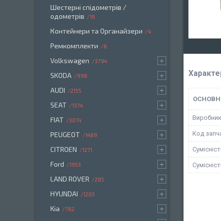
Шестерні спідометрів /
одометрів
16
Контейнери та Органайзери
4
Ремкомплекти
6
Volkswagen
3794
Характе
SKODA
998
AUDI
2155
ОСНОВН
SEAT
1374
Виробни
FIAT
3074
Код запч
PEUGEOT
1489
CITROEN
Сумісніс
1271
Ford
Сумісніс
1953
LAND ROVER
285
HYUNDAI
1203
Kia
782