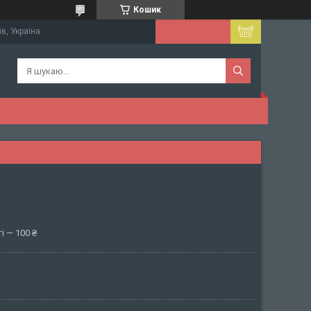
Кошик
їв, Україна
і — 100 ₴