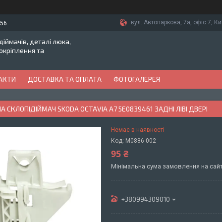
вул. Автопаркова, 7а, офіс 7, Ки
-56
іймачів, деталі люка,
токріплення та
АКТИ
ДОСТАВКА ТА ОПЛАТА
ФОТОГАЛЕРЕЯ
А СКЛОПІДІЙМАЧ SKODA OCTAVIA A7 5E0839461 ЗАДНІ ЛІВІ ДВЕРІ
Немає в наявності
Код:
M0886-002
95 ₴
Мінімальна сума замовлення на сайт
+380994309010