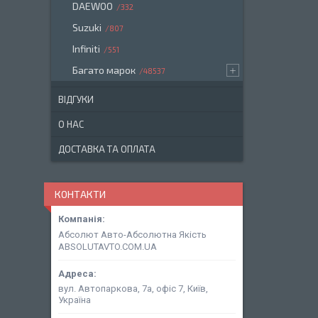
DAEWOO
332
Suzuki
807
Infiniti
551
Багато марок
48537
ВІДГУКИ
О НАС
ДОСТАВКА ТА ОПЛАТА
КОНТАКТИ
Абсолют Авто-Абсолютна Якість
ABSOLUTAVTO.COM.UA
вул. Автопаркова, 7а, офіс 7, Київ,
Україна