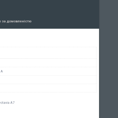
ів
за домовленістю
1A
ctavia A7