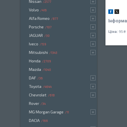
Nissan
2577
Volvo
416
Alfa Romeo
877
Інформа
Porsche
107
Ціна:
95 ₴
JAGUAR
30
Iveco
159
Mitsubishi
1343
Honda
2709
Mazda
1040
DAF
36
Toyota
4644
Chevrolet
618
Rover
34
MG Morgan Garage
11
DACIA
166