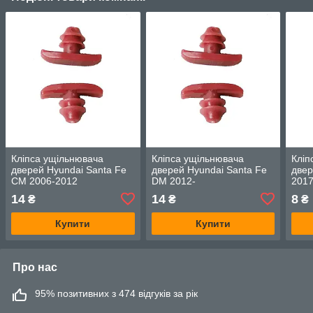
Кліпса ущільнювача
Кліпса ущільнювача
Кліп
дверей Hyundai Santa Fe
дверей Hyundai Santa Fe
двер
CM 2006-2012
DM 2012-
201
14
14
8
₴
₴
₴
Купити
Купити
Про нас
95% позитивних з 474 відгуків за рік