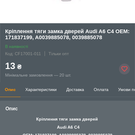
Кріплення тяги замка дверей Audi A6 C4 OEM:
171837199, A0039885078, 0039885078
В наявності
Код: CF17001-011
Тільки опт
13
₴
Мінімальне замовлення — 20 шт.
Опис
Характеристики
Доставка
Оплата
Умови п
Опис
Кріплення тяги замка дверей
Audi A6 C4