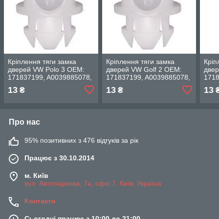
Кріплення тяги замка
Кріплення тяги замка
Кріп
дверей VW Polo 3 OEM:
дверей VW Golf 2 OEM:
две
171837199, A0039885078,
171837199, A0039885078,
1718
0039885078
0039885078
003
13
13
13
₴
₴
Про нас
95% позитивних з 476 відгуків за рік
Працює з 30.10.2014
м. Київ
вул. Автопаркова, 7а, офіс 7, Київ, Україна
Контакти
Сьогодні працює з 10:00 до 21:00