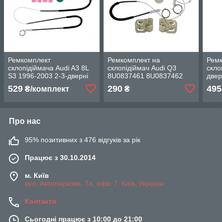
Ремкомплект
Ремкомплект на
Рем
склопідіймача Audi A3 8L
склопідіймач Audi Q3
скло
S3 1996-2003 2-3-дверні
8U0837461 8U0837462
двер
Праві двері 8L3837462
передня ліва права двері
Free
529
290
495
₴/комплект
₴
8L3 837 462 ауді а3
8U0 837 461 8U0 837 462
2006
Про нас
95% позитивних з 476 відгуків за рік
Працює з 30.10.2014
м. Київ
вул. Автопаркова, 7а, офіс 7, Київ, Україна
Контакти
Сьогодні працює з 10:00 до 21:00