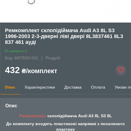
Ремкомплект склопідіймача Audi A3 8L S3
1996-2003 2-3-дверні ліві двері 8L3837461 8L3
837 461 ауді
В наявності
Код: M0783X-001
Роздріб
432
₴/комплект
Опис
Характеристики
Доставка
Оплата
Умови п
Опис
Ремкомплект
склопідіймача Audi A3 8L S3 8L
До комплекту входять пластикові напрямні з посиленого
пластику