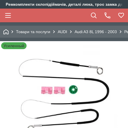
Ремкомплекти склопідіймачів, деталі люка, трос замка двер
Товари та послуги
AUDI
Audi A3 8L 1996 - 2003
Р
Усиленный