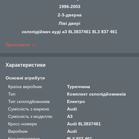
1996-2003
2-3-дверна
Ліві двері
склопідіймач ауді а3 8L3837461 8L3 837 461
Приховати
Характеристики
Основні атрибути
Країна виробник
Туреччина
Тип
Комплект склопідйомників
Тип склопідйомників
Електро
Сумісність з маркою
Audi
Сумісність з моделлю
A3
Кросс-номери
Audi 8L3837461
Виробник
Audi
Код запчастини
8L3 837 461