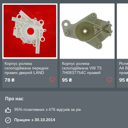
Корпус ролика
Корпус ролика
Роли
склопідіймача передніх
склопідіймача VW T5
A4 B
правих дверей LAND
7H0837754C правий
прав
ROVER Freelander I L314
склопідіймач Volkswagen
78
95
95
₴
₴
1997-2006
Transporter T5
Про нас
95% позитивних з 476 відгуків за рік
Працює з 30.10.2014