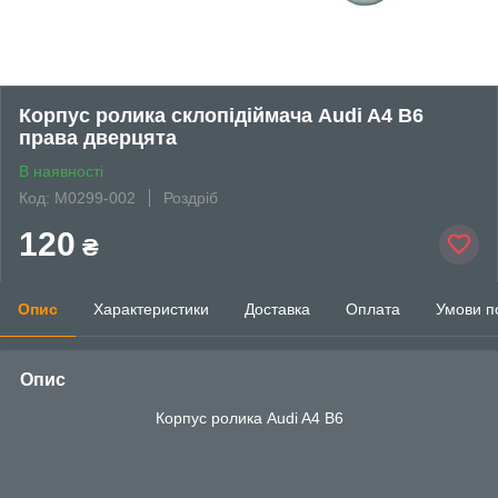
Корпус ролика склопідіймача Audi A4 B6
права дверцята
В наявності
Код: M0299-002
Роздріб
120
₴
Опис
Характеристики
Доставка
Оплата
Умови п
Опис
Корпус ролика Audi A4 B6