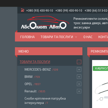
+380 (93) 430-90-10
+380 (99) 430-90-10
+380 (66) 513-02
Ремкомплекти склопід
трос замка двері, ав
аксесуари
ГОЛОВНА
ТОВАРИ ТА ПОСЛУГИ
О НАС
КОНТ
РЕМКОМПЛЕ
ТОВАРИ ТА ПОСЛУГИ
КАБРИО
MERCEDES-BENZ
539
BMW
759
OPEL
1657
Renault
3635
Скоби кріплення патрубка
інтеркулера
7