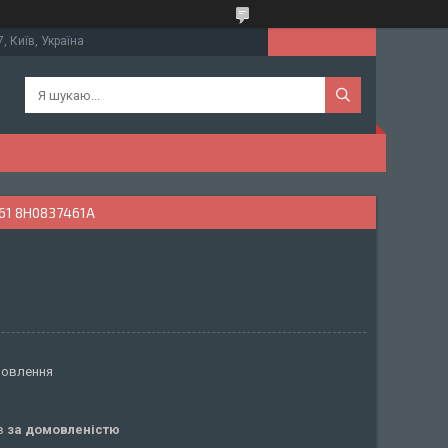
, Київ, Україна
61 8H0837461A
мовлення
ів
за домовленістю