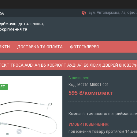
вул. Автопаркова, 7а, офіс 7
-56
іймачів, деталі люка,
токріплення та
АКТИ
ДОСТАВКА ТА ОПЛАТА
ФОТОГАЛЕРЕЯ
КТ ТРОСА AUDI A4 B6 КОБРІОЛТ АУДІ А4 Б6 ЛІВИХ ДВЕРЕЙ 8H08374
В наявності
Код:
M0761-M0001-001
ЛЕТ
595 ₴/комплект
Компанія тимчасово не приймає за
повернення товару протягом 14 дн