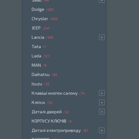
44
Dodge
282
Chrysler
400
JEEP
247
Lancia
681
Tata
1
Lada
127
MAN
8
Daihatsu
80
Isuzu
32
Клавіші кнопок салону
74
Кліпси
50
Деталі дверей
22
КОРПУСУ КЛЮЧІВ
4
Деталі електроприводу
87