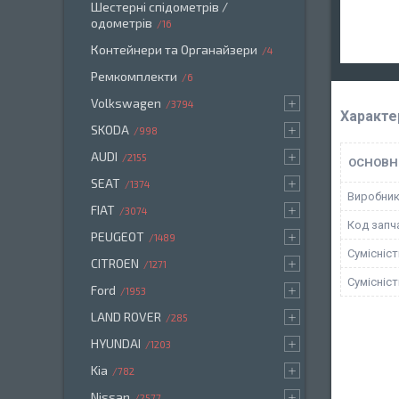
Шестерні спідометрів /
одометрів
16
Контейнери та Органайзери
4
Ремкомплекти
6
Volkswagen
3794
Характе
SKODA
998
AUDI
2155
ОСНОВН
SEAT
1374
Виробни
FIAT
3074
Код запч
PEUGEOT
1489
Сумісніс
CITROEN
1271
Сумісніс
Ford
1953
LAND ROVER
285
HYUNDAI
1203
Kia
782
Nissan
2577