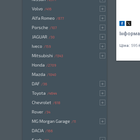
Volvo
416
Alfa Romeo
877
Porsche
107
Інформа
JAGUAR
30
Ціна:
595 
Iveco
159
Mitsubishi
1343
Honda
2709
Mazda
1040
DAF
36
Toyota
4644
Chevrolet
618
Rover
34
MG Morgan Garage
11
DACIA
166
Saab