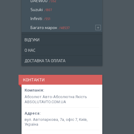
DAEWOO
332
Suzuki
807
Infiniti
551
Багато марок
48537
ВІДГУКИ
О НАС
ДОСТАВКА ТА ОПЛАТА
КОНТАКТИ
Абсолют Авто-Абсолютна Якість
ABSOLUTAVTO.COM.UA
вул. Автопаркова, 7а, офіс 7, Київ,
Україна