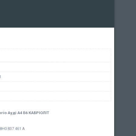
1
brio Ауді А4 Б6 КАБРІОЛІТ
8H0 837 461 A