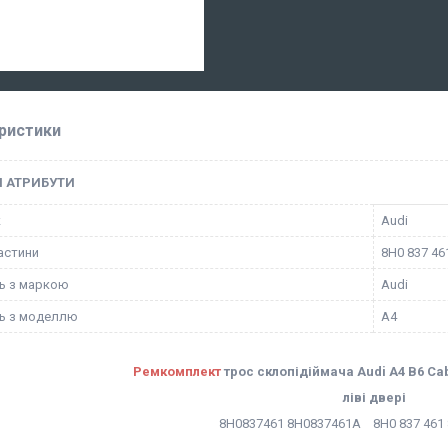
ристики
І АТРИБУТИ
к
Audi
астини
8H0 837 46
ть з маркою
Audi
ть з моделлю
A4
Ремкомплект
трос склопідіймача Audi A4 B6 Ca
ліві двері
8H0837461 8H0837461A 8H0 837 461 