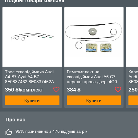
Подібні товари компанії
Трос склопідіймачa Audi
Ремкомплект на
Каре
A4 B7 Ауді А4 Б7
склопідіймач Audi A6 C7
Audi
8E0837462 8E0837462A
передні права двері 4G0
8E0
8E0837462B 8E0837462C
837 462 4G0837462
8E08
350
384
250
₴/комплект
₴
дверей передній правій
прав
Купити
Купити
Про нас
95% позитивних з 476 відгуків за рік