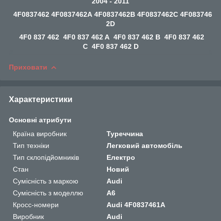
2004 - 2011
4F0837462 4F0837462A 4F0837462B 4F0837462C 4F083746
2D
4F0 837 462 4F0 837 462 A 4F0 837 462 B 4F0 837 462
C 4F0 837 462 D
Приховати
Характеристики
Основні атрибути
Країна виробник
Туреччина
Тип техніки
Легковий автомобіль
Тип склопідйомників
Електро
Стан
Новий
Сумісність з маркою
Audi
Сумісність з моделлю
A6
Кросс-номери
Audi 4F0837461A
Виробник
Audi