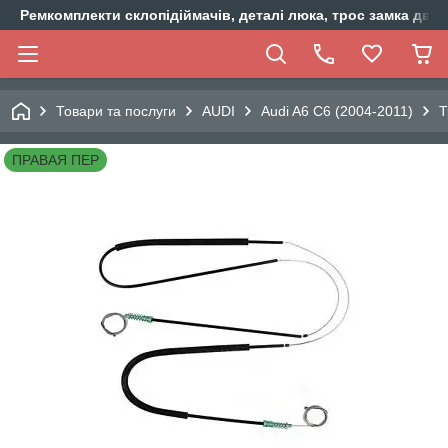
Ремкомплекти склопідіймачів, деталі люка, трос замка двер
Товари та послуги
AUDI
Audi A6 C6 (2004-2011)
Т
ПРАВАЯ ПЕР