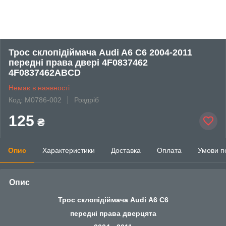
Трос склопідіймача Audi A6 C6 2004-2011
передні права двері 4F0837462
4F0837462ABCD
Немає в наявності
Код: M0786-002
Роздріб
125
₴
Опис
Характеристики
Доставка
Оплата
Умови п
Опис
Трос склопідіймача Audi A6 C6
передні права дверцята